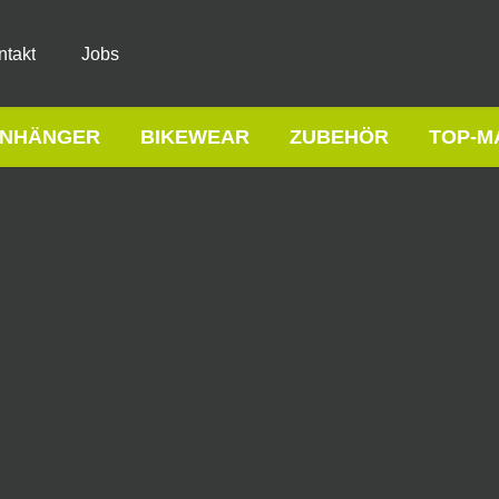
ntakt
Jobs
NHÄNGER
BIKEWEAR
ZUBEHÖR
TOP-M