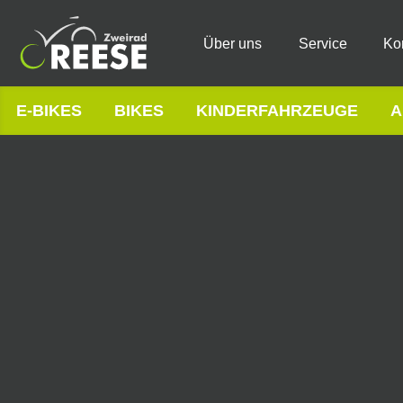
Über uns
Service
Ko
E-BIKES
BIKES
KINDERFAHRZEUGE
A