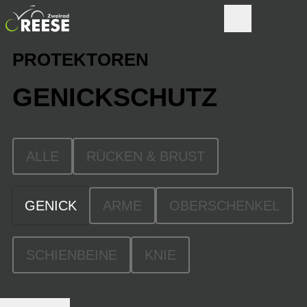
PROTEKTOREN
GENICKSCHUTZ
ALLE
RÜCKEN & BRUST
GENICK
ARME
OBERSCHENKEL
SCHIENBEINE
KNIE