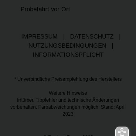
Probefahrt vor Ort
IMPRESSUM
|
DATENSCHUTZ
|
NUTZUNGSBEDINGUNGEN
|
INFORMATIONSPFLICHT
* Unverbindliche Preisempfehlung des Herstellers
Weitere Hinweise
Irrtümer, Tippfehler und technische Änderungen
vorbehalten. Farbabweichungen möglich. Stand: April
2023