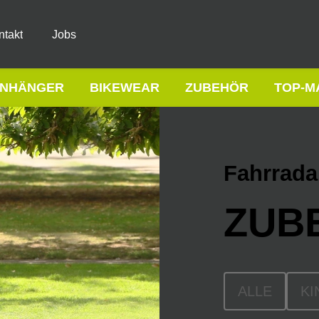
ntakt
Jobs
NHÄNGER
BIKEWEAR
ZUBEHÖR
TOP-M
Fahrrad
ZUB
ALLE
KI