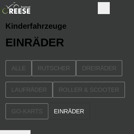
Kinderfahrzeuge
EINRÄDER
ALLE
RUTSCHER
DREIRÄDER
LAUFRÄDER
ROLLER & SCOOTER
GO-KARTS
EINRÄDER