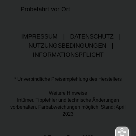
Probefahrt vor Ort
IMPRESSUM
|
DATENSCHUTZ
|
NUTZUNGSBEDINGUNGEN
|
INFORMATIONSPFLICHT
* Unverbindliche Preisempfehlung des Herstellers
Weitere Hinweise
Irrtümer, Tippfehler und technische Änderungen
vorbehalten. Farbabweichungen möglich. Stand: April
2023