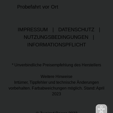
Probefahrt vor Ort
IMPRESSUM
|
DATENSCHUTZ
|
NUTZUNGSBEDINGUNGEN
|
INFORMATIONSPFLICHT
* Unverbindliche Preisempfehlung des Herstellers
Weitere Hinweise
Irrtümer, Tippfehler und technische Änderungen
vorbehalten. Farbabweichungen möglich. Stand: April
2023