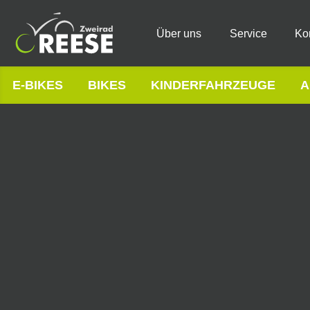
Über uns
Service
Ko
E-BIKES
BIKES
KINDERFAHRZEUGE
A