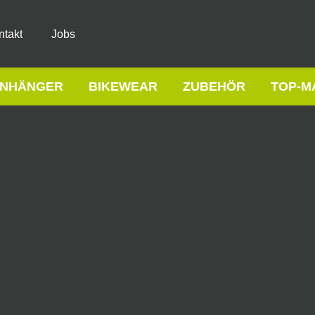
ntakt
Jobs
NHÄNGER
BIKEWEAR
ZUBEHÖR
TOP-M