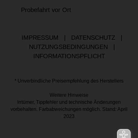
Probefahrt vor Ort
IMPRESSUM
|
DATENSCHUTZ
|
NUTZUNGSBEDINGUNGEN
|
INFORMATIONSPFLICHT
* Unverbindliche Preisempfehlung des Herstellers
Weitere Hinweise
Irrtümer, Tippfehler und technische Änderungen
vorbehalten. Farbabweichungen möglich. Stand: April
2023