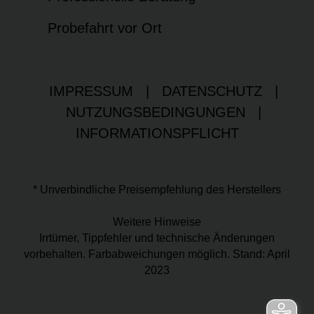
Probefahrt vor Ort
IMPRESSUM
|
DATENSCHUTZ
|
NUTZUNGSBEDINGUNGEN
|
INFORMATIONSPFLICHT
* Unverbindliche Preisempfehlung des Herstellers
Weitere Hinweise
Irrtümer, Tippfehler und technische Änderungen
vorbehalten. Farbabweichungen möglich. Stand: April
2023