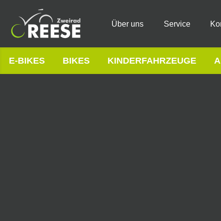
Über uns
Service
Ko
E-BIKES
BIKES
KINDERFAHRZEUGE
A