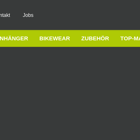
ntakt
Jobs
NHÄNGER
BIKEWEAR
ZUBEHÖR
TOP-M