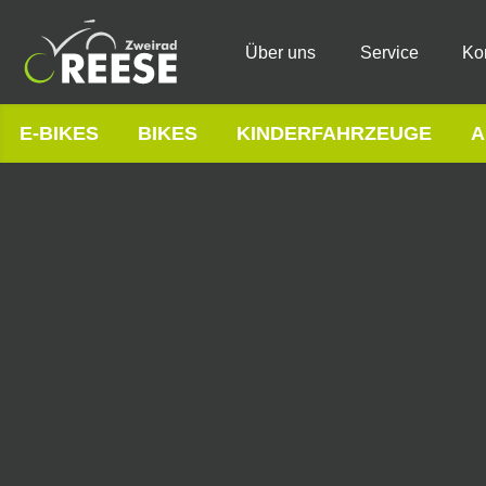
Über uns
Service
Ko
E-BIKES
BIKES
KINDERFAHRZEUGE
A