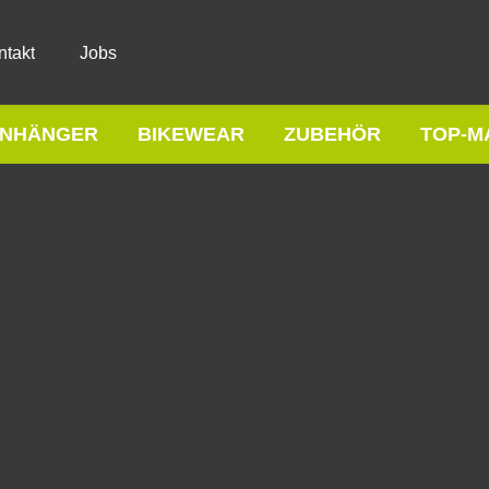
ntakt
Jobs
NHÄNGER
BIKEWEAR
ZUBEHÖR
TOP-M