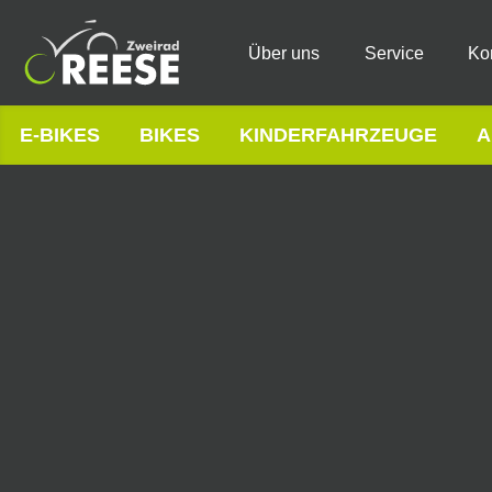
Über uns
Service
Ko
E-BIKES
BIKES
KINDERFAHRZEUGE
A