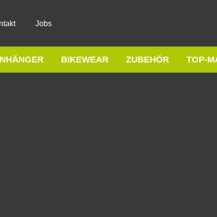
ntakt
Jobs
NHÄNGER
BIKEWEAR
ZUBEHÖR
TOP-M